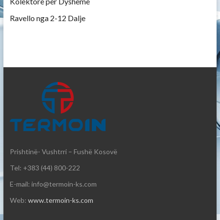
Kolektorë për Dysheme
Ravello nga 2-12 Dalje
Prishtinë- Vushtrri – Fushë Kosovë
Tel: +383 (44) 800-222
E-mail: info@termoin-ks.com
Web:
www.termoin-ks.com