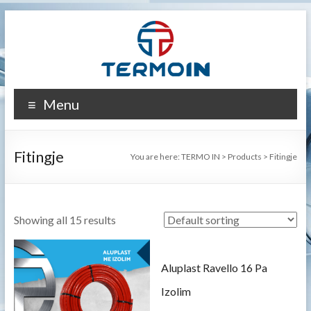
Skip
to
content
TERMO
Menu
IN
Fitingje
You are here:
TERMO IN
>
Products
>
Fitingje
Showing all 15 results
Aluplast Ravello 16 Pa
Izolim