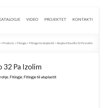
KATALOGJE
VIDEO
PROJEKTET
KONTAKTI
>
Products
>
Fitingje
>
Fitingje të aluplastit
>
Aluplast Ravello 32 Pa Izolim
o 32 Pa Izolim
rohje
,
Fitingje
,
Fitingje të aluplastit