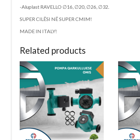
-Aluplast RAVELLO ∅16, ∅20, ∅26, ∅32.
SUPER CILËSI NË SUPER CMIM!
MADE IN ITALY!
Related products