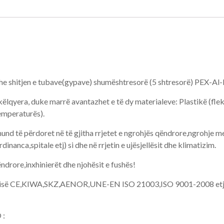
he shitjen e tubave(gypave) shumështresorë (5 shtresorë) PEX-Al
lqyera, duke marrë avantazhet e të dy materialeve: Plastikë (fleks
tempe
raturës).
nd të përdoret në të gjitha rrjetet e ngrohjës qëndrore,ngrohje m
dinanca,spitale etj) si dhe në rrjetin e ujësjellësit dhe klimatizim.
ndrore,inxhinierët dhe njohësit e fushës!
ilësisë CE,KIWA,SKZ,AENOR,UNE-EN ISO 21003,ISO 9001-2008 etj, d
 :