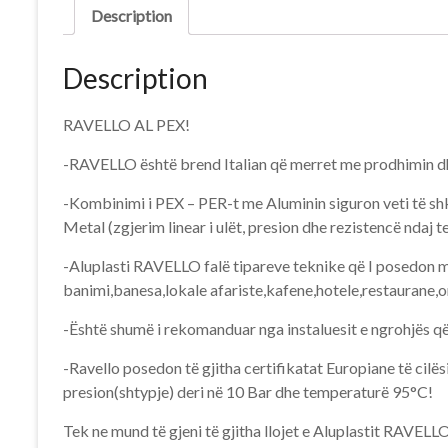
Description
Description
RAVELLO AL PEX!
-RAVELLO është brend Italian që merret me prodhimin d
-Kombinimi i PEX – PER-t me Aluminin siguron veti të shkë
Metal (zgjerim linear i ulët, presion dhe rezistencë ndaj 
-Aluplasti RAVELLO falë tipareve teknike që I posedon mu
banimi,banesa,lokale afariste,kafene,hotele,res
taurane,or
-Është shumë i rekomanduar nga instaluesit e ngrohjës që
-Ravello posedon të gjitha certifikatat Europiane të c
presion(shtypje) deri në 10 Bar dhe temperaturë 95°C!
Tek ne mund të gjeni të gjitha llojet e Aluplastit RAVELLO