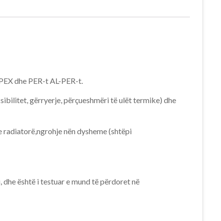
-PEX dhe PER-t AL-PER-t.
ibilitet, gërryerje, përçueshmëri të ulët termike) dhe
e radiatorë,ngrohje nën dysheme (shtëpi
he është i testuar e mund të përdoret në