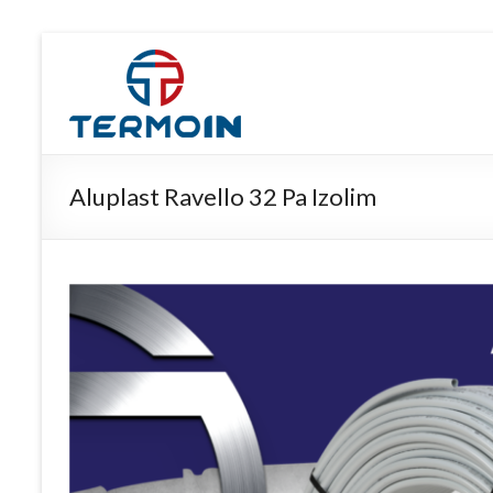
Skip
to
TERMO
content
IN
Aluplast Ravello 32 Pa Izolim