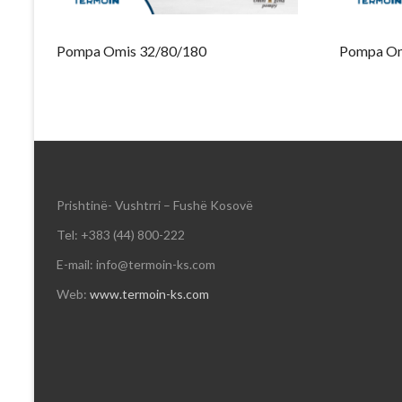
Pompa Omis 32/80/180
Pompa Om
Prishtinë- Vushtrri – Fushë Kosovë
Tel: +383 (44) 800-222
E-mail: info@termoin-ks.com
Web:
www.termoin-ks.com